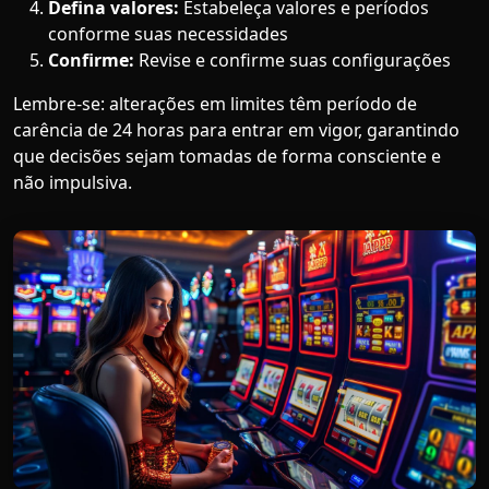
Defina valores:
Estabeleça valores e períodos
conforme suas necessidades
Confirme:
Revise e confirme suas configurações
Lembre-se: alterações em limites têm período de
carência de 24 horas para entrar em vigor, garantindo
que decisões sejam tomadas de forma consciente e
não impulsiva.