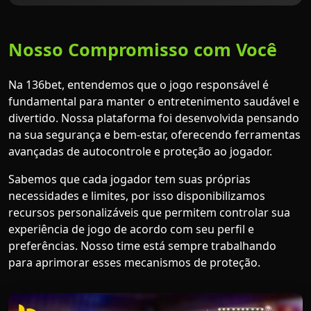
Nosso Compromisso com Você
Na 136bet, entendemos que o jogo responsável é
fundamental para manter o entretenimento saudável e
divertido. Nossa plataforma foi desenvolvida pensando
na sua segurança e bem-estar, oferecendo ferramentas
avançadas de autocontrole e proteção ao jogador.
Sabemos que cada jogador tem suas próprias
necessidades e limites, por isso disponibilizamos
recursos personalizáveis que permitem controlar sua
experiência de jogo de acordo com seu perfil e
preferências. Nosso time está sempre trabalhando
para aprimorar esses mecanismos de proteção.