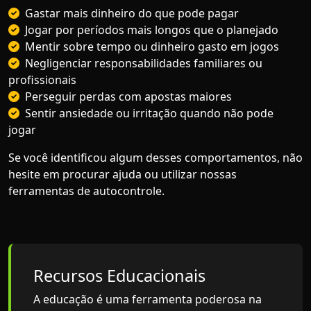
Gastar mais dinheiro do que pode pagar
Jogar por períodos mais longos que o planejado
Mentir sobre tempo ou dinheiro gasto em jogos
Negligenciar responsabilidades familiares ou
profissionais
Perseguir perdas com apostas maiores
Sentir ansiedade ou irritação quando não pode
jogar
Se você identificou algum desses comportamentos, não
hesite em procurar ajuda ou utilizar nossas
ferramentas de autocontrole.
Recursos Educacionais
A educação é uma ferramenta poderosa na