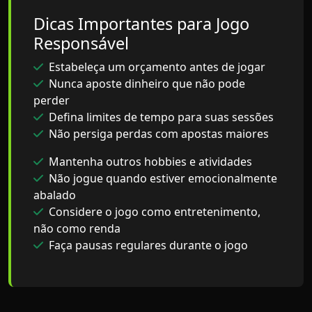
Dicas Importantes para Jogo
Responsável
Estabeleça um orçamento antes de jogar
Nunca aposte dinheiro que não pode
perder
Defina limites de tempo para suas sessões
Não persiga perdas com apostas maiores
Mantenha outros hobbies e atividades
Não jogue quando estiver emocionalmente
abalado
Considere o jogo como entretenimento,
não como renda
Faça pausas regulares durante o jogo