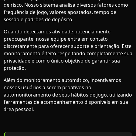
de risco. Nosso sistema analisa diversos fatores como
frequência de jogo, valores apostados, tempo de
sessão e padrões de depósito.
Quando detectamos atividade potencialmente
preocupante, nossa equipe entra em contato
discretamente para oferecer suporte e orientação. Este
monitoramento é feito respeitando completamente sua
privacidade e com o único objetivo de garantir sua
proteção.
Além do monitoramento automático, incentivamos
nossos usuários a serem proativos no
automonitoramento de seus hábitos de jogo, utilizando
ferramentas de acompanhamento disponíveis em sua
área pessoal.