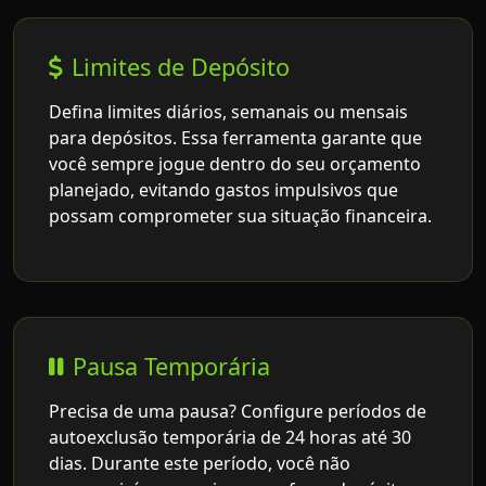
Limites de Depósito
Defina limites diários, semanais ou mensais
para depósitos. Essa ferramenta garante que
você sempre jogue dentro do seu orçamento
planejado, evitando gastos impulsivos que
possam comprometer sua situação financeira.
Pausa Temporária
Precisa de uma pausa? Configure períodos de
autoexclusão temporária de 24 horas até 30
dias. Durante este período, você não