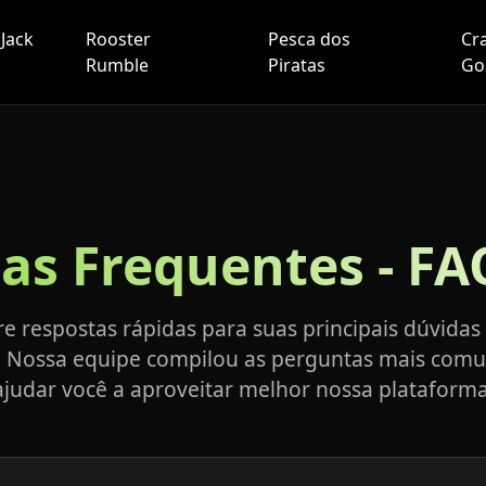
Jack
Rooster
Pesca dos
Cr
Rumble
Piratas
Go
as Frequentes - FA
e respostas rápidas para suas principais dúvidas
. Nossa equipe compilou as perguntas mais comu
ajudar você a aproveitar melhor nossa plataforma