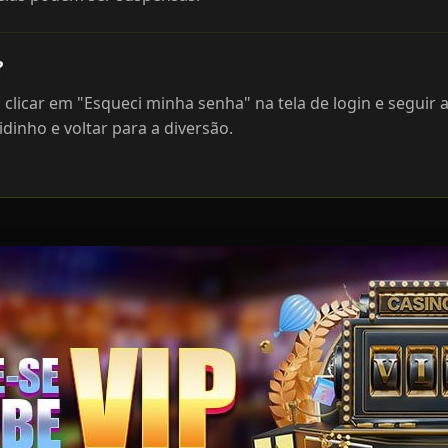
?
clicar em "Esqueci minha senha" na tela de login e seguir 
dinho e voltar para a diversão.