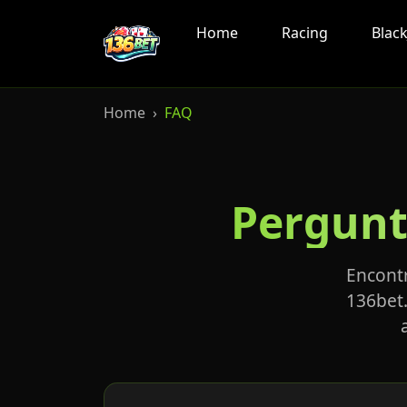
Home
Racing
Black
Home
FAQ
Pergunt
Encontr
136bet