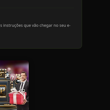
as instruções que vão chegar no seu e-