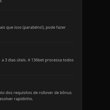
e.
is que isso (parabéns!), pode fazer
 a 3 dias úteis. A 136bet processa todos
to dos requisitos de rollover de bônus
esolver rapidinho.