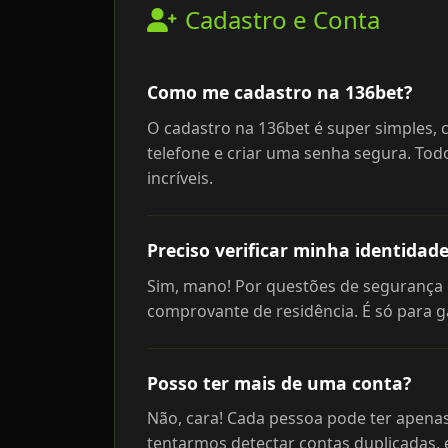
Cadastro e Conta
Como me cadastro na 136bet?
O cadastro na 136bet é super simples, c
telefone e criar uma senha segura. Tod
incríveis.
Preciso verificar minha identidad
Sim, mano! Por questões de segurança 
comprovante de residência. É só para g
Posso ter mais de uma conta?
Não, cara! Cada pessoa pode ter apenas
tentarmos detectar contas duplicadas,