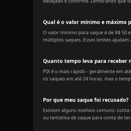
desejado e confirme. Lembrando que voc
Qual é o valor mínimo e máximo 
O valor mínimo para saque é de R$ 50 e
múltiplos saques. Esses limites ajudam
Quanto tempo leva para receber 
PIX é o mais rápido - geralmente em até
os saques em até 24 horas, mas o tem
Por que meu saque foi recusado?
Existem alguns motivos comuns: conta n
ou tentativa de saque para conta de ter